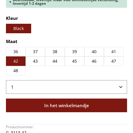
levertijd 1-2 dagen
Selecteer
Kleur
Black
Selecteer
Maat
36
37
38
39
40
41
42
43
44
45
46
47
48
Producthoeveelheid: Voer de gewenste hoeveelheid
In het winkelmandje
Productnummer:
G_3113-42