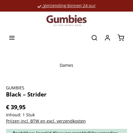
Verzending binnen 24 uur
Grote productselectie
hoofdinhoud
Winke
Dames
Afbeeldingengalerij overslaan
GUMBIES
Black – Strider
€ 39,95
Inhoud:
1 Stuk
Prijzen incl. BTW en excl. verzendkosten
Beschikbaar, levertijd: Klaar voor onmiddellijke verzending,