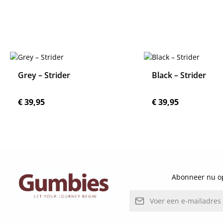
Grey – Strider
Black – Strider
Normale prijs:
Normale prijs:
€ 39,95
€ 39,95
Details
Details
Abonneer nu op
E-mailadres*