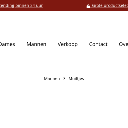
ending binnen 24 uur
Grote productselec
Dames
Mannen
Verkoop
Contact
Ove
Mannen
Muiltjes