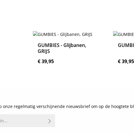
GUMBIES - Glijbanen,
GUMBIE
GRIJS
Normale prijs:
Normale
€ 39,95
€ 39,9
Details
 onze regelmatig verschijnende nieuwsbrief om op de hoogtete bl