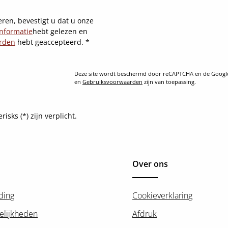
ren, bevestigt u dat u onze
nformatie
hebt gelezen en
rden
hebt geaccepteerd.
*
Deze site wordt beschermd door reCAPTCHA en de Goog
en
Gebruiksvoorwaarden
zijn van toepassing.
sks (*) zijn verplicht.
Over ons
ding
Cookieverklaring
elijkheden
Afdruk