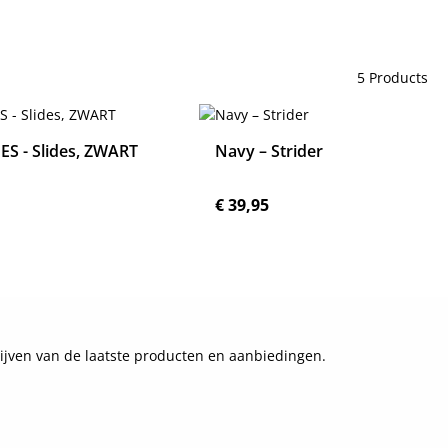
5 Products
S - Slides, ZWART
Navy – Strider
 prijs:
Normale prijs:
5
€ 39,95
Details
Details
ijven van de laatste producten en aanbiedingen.