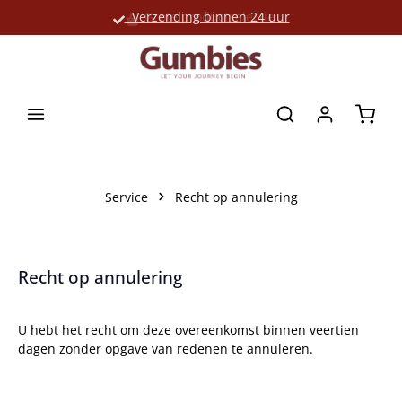
Verzending binnen 24 uur
Grote productselectie
hoofdinhoud
Winke
Service
Recht op annulering
Recht op annulering
U hebt het recht om deze overeenkomst binnen veertien
dagen zonder opgave van redenen te annuleren.