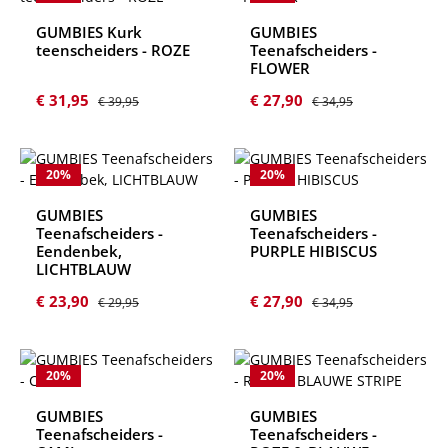
GUMBIES Kurk
GUMBIES
teenscheiders - ROZE
Teenafscheiders -
FLOWER
Verkoopprijs:
Normale prijs:
Verkoopprijs:
Normale prijs:
€ 31,95
€ 27,90
€ 39,95
€ 34,95
20
%
20
%
GUMBIES
GUMBIES
Teenafscheiders -
Teenafscheiders -
Eendenbek,
PURPLE HIBISCUS
LICHTBLAUW
Verkoopprijs:
Normale prijs:
Verkoopprijs:
Normale prijs:
€ 23,90
€ 27,90
€ 29,95
€ 34,95
20
%
20
%
GUMBIES
GUMBIES
Teenafscheiders -
Teenafscheiders -