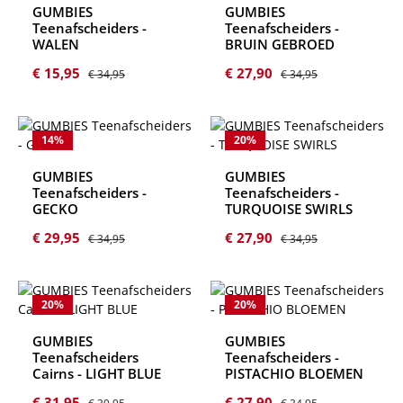
GUMBIES
GUMBIES
Teenafscheiders -
Teenafscheiders -
WALEN
BRUIN GEBROED
Verkoopprijs:
Normale prijs:
Verkoopprijs:
Normale prijs:
€ 15,95
€ 27,90
€ 34,95
€ 34,95
14
%
20
%
GUMBIES
GUMBIES
Teenafscheiders -
Teenafscheiders -
GECKO
TURQUOISE SWIRLS
Verkoopprijs:
Normale prijs:
Verkoopprijs:
Normale prijs:
€ 29,95
€ 27,90
€ 34,95
€ 34,95
20
%
20
%
GUMBIES
GUMBIES
Teenafscheiders
Teenafscheiders -
Cairns - LIGHT BLUE
PISTACHIO BLOEMEN
Verkoopprijs:
Normale prijs:
Verkoopprijs:
Normale prijs:
€ 31,95
€ 27,90