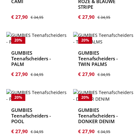
CAMI
ROZE & BLAUWE
STRIPE
Verkoopprijs:
Normale prijs:
Verkoopprijs:
Normale prijs:
€ 27,90
€ 27,90
€ 34,95
€ 34,95
20
%
20
%
GUMBIES
GUMBIES
Teenafscheiders -
Teenafscheiders -
PALM
TWIN PALMS
Verkoopprijs:
Normale prijs:
Verkoopprijs:
Normale prijs:
€ 27,90
€ 27,90
€ 34,95
€ 34,95
20
%
20
%
GUMBIES
GUMBIES
Teenafscheiders -
Teenafscheiders -
POOL
DONKER DENIM
Verkoopprijs:
Normale prijs:
Verkoopprijs:
Normale prijs:
€ 27,90
€ 27,90
€ 34,95
€ 34,95