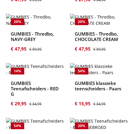
20
%
20
%
GUMBIES - Thredbo,
GUMBIES - Thredbo,
NAVY-GREY
CHOCOLATE CREAM
Verkoopprijs:
Normale prijs:
Verkoopprijs:
Normale prijs:
€ 47,95
€ 47,95
€ 59,95
€ 59,95
14
%
54
%
GUMBIES
GUMBIES klassieke
Teenafscheiders - RED
teenscheiders - Paars
G
Verkoopprijs:
Normale prijs:
Verkoopprijs:
Normale prijs:
€ 29,95
€ 15,95
€ 34,95
€ 34,95
54
%
20
%