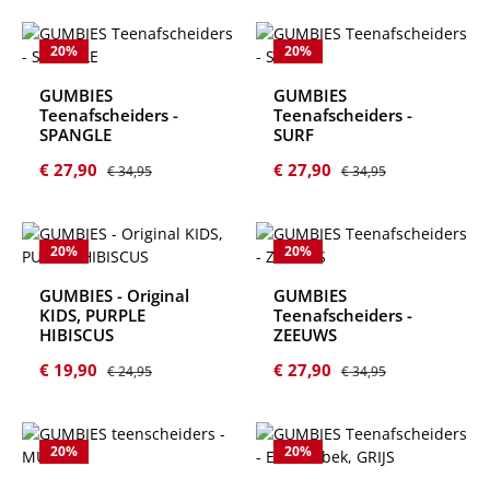
20
%
20
%
GUMBIES
GUMBIES
Teenafscheiders -
Teenafscheiders -
SPANGLE
SURF
Verkoopprijs:
Normale prijs:
Verkoopprijs:
Normale prijs:
€ 27,90
€ 27,90
€ 34,95
€ 34,95
20
%
20
%
GUMBIES - Original
GUMBIES
KIDS, PURPLE
Teenafscheiders -
HIBISCUS
ZEEUWS
Verkoopprijs:
Normale prijs:
Verkoopprijs:
Normale prijs:
€ 19,90
€ 27,90
€ 24,95
€ 34,95
20
%
20
%