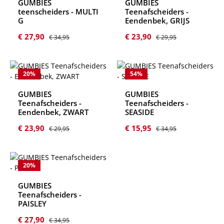
GUMBIES
GUMBIES
teenscheiders - MULTI
Teenafscheiders -
G
Eendenbek, GRIJS
Verkoopprijs:
Normale prijs:
Verkoopprijs:
Normale prijs:
€ 27,90
€ 23,90
€ 34,95
€ 29,95
20
%
54
%
GUMBIES
GUMBIES
Teenafscheiders -
Teenafscheiders -
Eendenbek, ZWART
SEASIDE
Verkoopprijs:
Normale prijs:
Verkoopprijs:
Normale prijs:
€ 23,90
€ 15,95
€ 29,95
€ 34,95
20
%
GUMBIES
Teenafscheiders -
PAISLEY
Verkoopprijs:
Normale prijs:
€ 27,90
€ 34,95