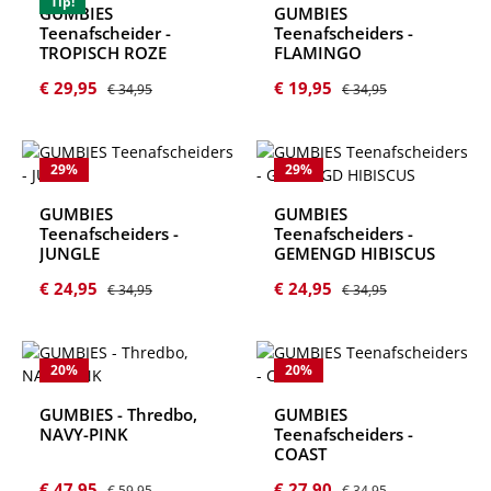
Tip!
GUMBIES
GUMBIES
Teenafscheider -
Teenafscheiders -
TROPISCH ROZE
FLAMINGO
Verkoopprijs:
Normale prijs:
Verkoopprijs:
Normale prijs:
€ 29,95
€ 19,95
€ 34,95
€ 34,95
29
%
29
%
GUMBIES
GUMBIES
Teenafscheiders -
Teenafscheiders -
JUNGLE
GEMENGD HIBISCUS
Verkoopprijs:
Normale prijs:
Verkoopprijs:
Normale prijs:
€ 24,95
€ 24,95
€ 34,95
€ 34,95
20
%
20
%
GUMBIES - Thredbo,
GUMBIES
NAVY-PINK
Teenafscheiders -
COAST
Verkoopprijs:
Normale prijs:
Verkoopprijs:
Normale prijs:
€ 47,95
€ 27,90
€ 59,95
€ 34,95