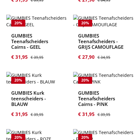
€ 39,95
€ 34,95
20
%
20
%
GUMBIES
GUMBIES
Teenafscheiders
Teenafscheiders -
Cairns - GEEL
GRIJS CAMOUFLAGE
Verkoopprijs:
Normale prijs:
Verkoopprijs:
Normale prijs:
€ 31,95
€ 27,90
€ 39,95
€ 34,95
20
%
20
%
GUMBIES Kurk
GUMBIES
teenscheiders -
Teenafscheiders
BLAUW
Cairns - PINK
Verkoopprijs:
Normale prijs:
Verkoopprijs:
Normale prijs:
€ 31,95
€ 31,95
€ 39,95
€ 39,95
20
%
20
%