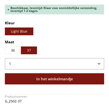
Beschikbaar, levertijd: Klaar voor onmiddellijke verzending,
levertijd 1-2 dagen
Selecteer
Kleur
Light Blue
Selecteer
Maat
36
37
Producthoeveelheid: Voer de gewenste hoeveelheid
In het winkelmandje
Productnummer:
G_2502-37