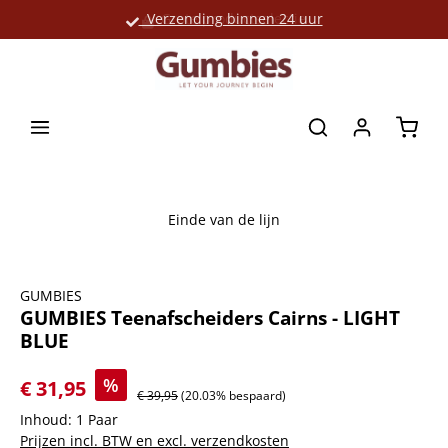
Verzending binnen 24 uur
Grote productselectie
hoofdinhoud
Winke
Einde van de lijn
Afbeeldingengalerij overslaan
GUMBIES
GUMBIES Teenafscheiders Cairns - LIGHT
BLUE
%
€ 31,95
€ 39,95
(20.03% bespaard)
Inhoud:
1 Paar
Prijzen incl. BTW en excl. verzendkosten