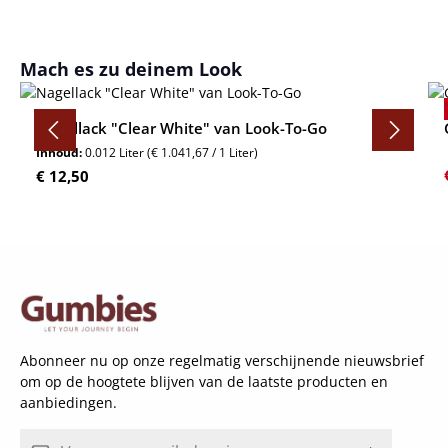
Productgalerij overslaan
Mach es zu deinem Look
Nagellack "Clear White" van Look-To-Go
Inhoud:
0.012 Liter
(€ 1.041,67 / 1 Liter)
Normale prijs:
€ 12,50
Abonneer nu op onze regelmatig verschijnende nieuwsbrief
om op de hoogtete blijven van de laatste producten en
aanbiedingen.
E-mailadres*