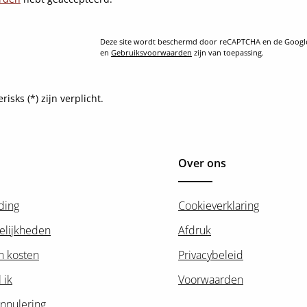
Deze site wordt beschermd door reCAPTCHA en de Goog
en
Gebruiksvoorwaarden
zijn van toepassing.
sks (*) zijn verplicht.
Over ons
ding
Cookieverklaring
elijkheden
Afdruk
n kosten
Privacybeleid
 ik
Voorwaarden
nnulering