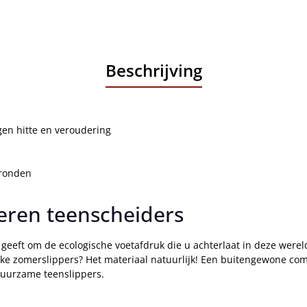
Beschrijving
gen hitte en veroudering
gronden
ren teenscheiders
U geeft om de ecologische voetafdruk die u achterlaat in deze were
ijke zomerslippers? Het materiaal natuurlijk! Een buitengewone 
duurzame teenslippers.