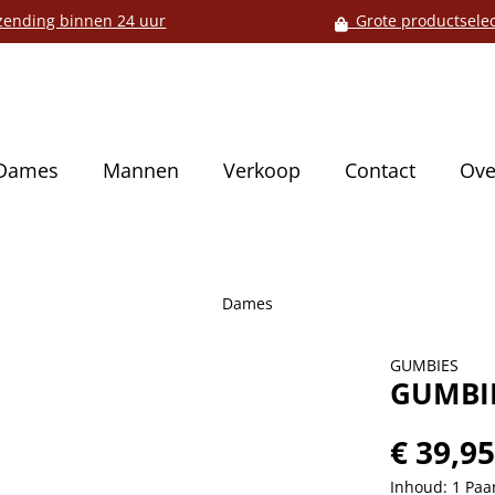
ending binnen 24 uur
Grote productselec
Dames
Mannen
Verkoop
Contact
Ove
Dames
GUMBIES
GUMBIE
€ 39,9
Inhoud:
1 Paa