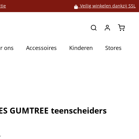
tie
Veilig winkelen dankzij SSL
Winkelw
r ons
Accessoires
Kinderen
Stores
S GUMTREE teenscheiders
5
r