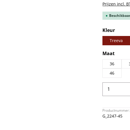
Prijzen incl. 
Beschikbaar,
Selecteer
Kleur
Treeva
Selecteer
Maat
36
46
Producth
Productnummer:
G_2247-45