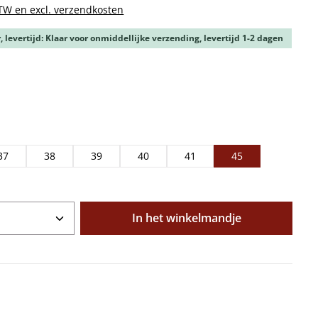
BTW en excl. verzendkosten
 levertijd: Klaar voor onmiddellijke verzending, levertijd 1-2 dagen
37
38
39
40
41
45
oeveelheid: Voer de gewenste hoeveelhe
In het winkelmandje