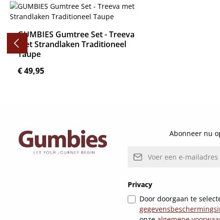
Productgalerij overslaan
GUMBIES Gumtree Set - Treeva
met Strandlaken Traditioneel
Taupe
Normale prijs:
€ 49,95
Details
Abonneer nu op
E-mailadres*
Privacy
Door doorgaan te selecte
gegevensbeschermingsi
onze
algemene voorwaa