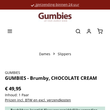
Verzending binnen 24 uur
Grote productselectie
hoofdinhoud
Winke
Dames
Slippers
Afbeeldingengalerij overslaan
GUMBIES
GUMBIES - Brumby, CHOCOLATE CREAM
€ 49,95
Inhoud:
1 Paar
Prijzen incl. BTW en excl. verzendkosten
Beschikbaar, levertijd: Klaar voor onmiddellijke verzending,