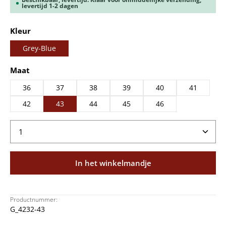
levertijd 1-2 dagen
Selecteer
Kleur
Grey-Blue
Selecteer
Maat
36
37
38
39
40
41
42
43
44
45
46
Producthoeveelheid: Voer de gewenste hoeveelheid
In het winkelmandje
Productnummer:
G_4232-43