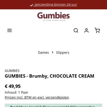
Verzending binnen 24 uur
Grote productselectie
hoofdinhoud
Winke
Dames
Slippers
Afbeeldingengalerij overslaan
GUMBIES
GUMBIES - Brumby, CHOCOLATE CREAM
€ 49,95
Inhoud:
1 Paar
Prijzen incl. BTW en excl. verzendkosten
Beschikbaar, levertijd: Klaar voor onmiddellijke verzending,