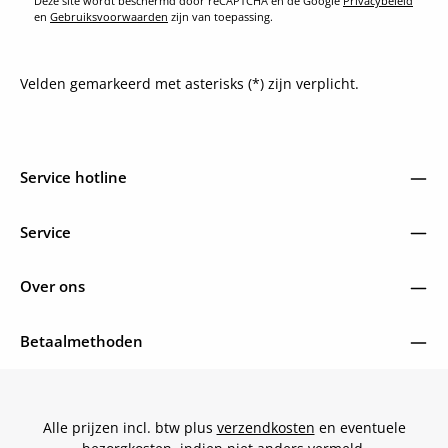
Deze site wordt beschermd door reCAPTCHA en de Google
Privacybeleid
en
Gebruiksvoorwaarden
zijn van toepassing.
Velden gemarkeerd met asterisks (*) zijn verplicht.
Service hotline
Service
Over ons
Betaalmethoden
Alle prijzen incl. btw plus
verzendkosten
en eventuele