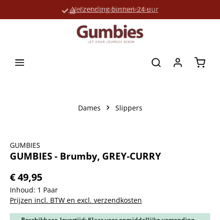
Verzending binnen 24 uur
Grote productselectie
hoofdinhoud
Winke
Dames
Slippers
Afbeeldingengalerij overslaan
GUMBIES
GUMBIES - Brumby, GREY-CURRY
€ 49,95
Inhoud:
1 Paar
Prijzen incl. BTW en excl. verzendkosten
Beschikbaar, levertijd: Klaar voor onmiddellijke verzending,