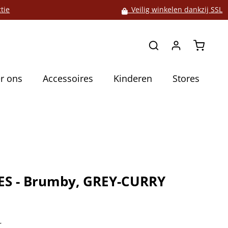
tie
Veilig winkelen dankzij SSL
Winkelw
r ons
Accessoires
Kinderen
Stores
S - Brumby, GREY-CURRY
5
r