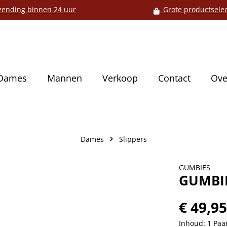
ending binnen 24 uur
Grote productselec
Dames
Mannen
Verkoop
Contact
Ove
Dames
Slippers
GUMBIES
GUMBIE
€ 49,9
Inhoud:
1 Paa