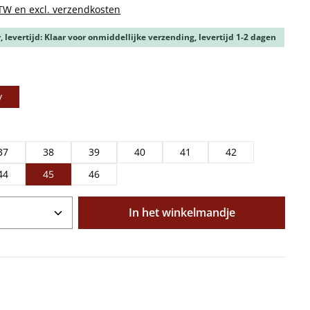
BTW en excl. verzendkosten
 levertijd: Klaar voor onmiddellijke verzending, levertijd 1-2 dagen
y
37
38
39
40
41
42
44
45
46
oeveelheid: Voer de gewenste hoeveelhe
In het winkelmandje