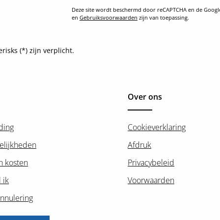
Deze site wordt beschermd door reCAPTCHA en de Goog
en
Gebruiksvoorwaarden
zijn van toepassing.
sks (*) zijn verplicht.
Over ons
ding
Cookieverklaring
elijkheden
Afdruk
n kosten
Privacybeleid
 ik
Voorwaarden
nnulering