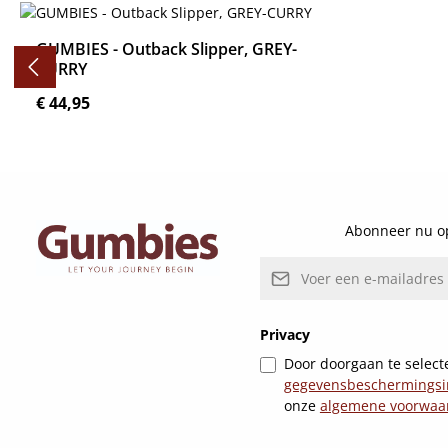
Productgalerij overslaan
GUMBIES - Outback Slipper, GREY-
CURRY
Normale prijs:
€ 44,95
Details
Abonneer nu op
E-mailadres*
Privacy
Door doorgaan te selecte
gegevensbeschermingsi
onze
algemene voorwaa