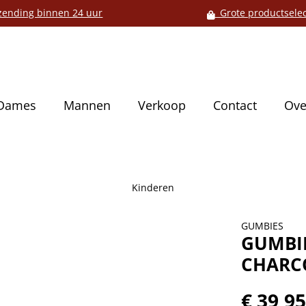
ending binnen 24 uur
Grote productselec
Dames
Mannen
Verkoop
Contact
Ove
Kinderen
GUMBIES
GUMBIE
CHARC
€ 39,9