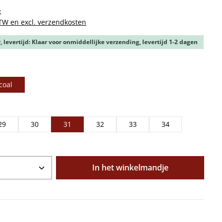
k
BTW en excl. verzendkosten
 levertijd: Klaar voor onmiddellijke verzending, levertijd 1-2 dagen
coal
29
30
31
32
33
34
oeveelheid: Voer de gewenste hoeveelhe
In het winkelmandje