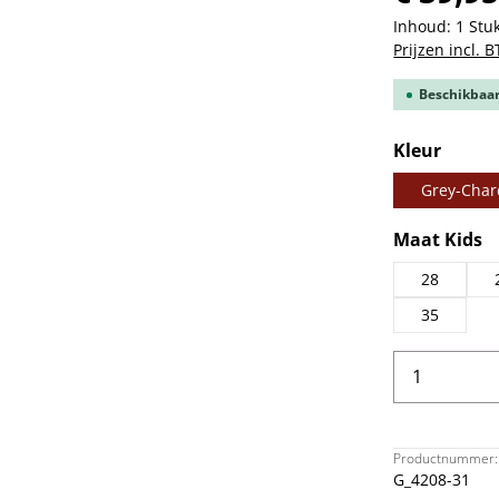
Inhoud:
1 Stu
Prijzen incl. 
Beschikbaar,
Selecteer
Kleur
Grey-Char
Selecteer
Maat Kids
28
35
Producth
Productnummer:
G_4208-31