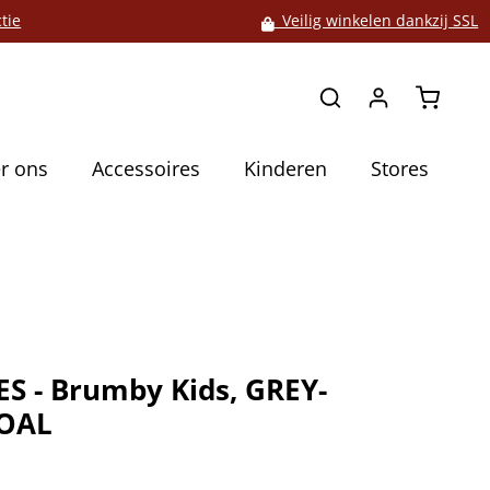
tie
Veilig winkelen dankzij SSL
Winkelw
r ons
Accessoires
Kinderen
Stores
S - Brumby Kids, GREY-
OAL
5