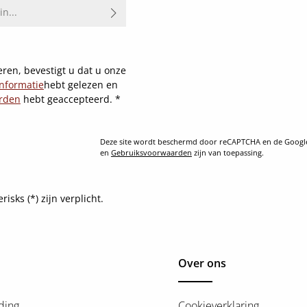
ren, bevestigt u dat u onze
nformatie
hebt gelezen en
rden
hebt geaccepteerd.
*
Deze site wordt beschermd door reCAPTCHA en de Goog
en
Gebruiksvoorwaarden
zijn van toepassing.
sks (*) zijn verplicht.
Over ons
ding
Cookieverklaring