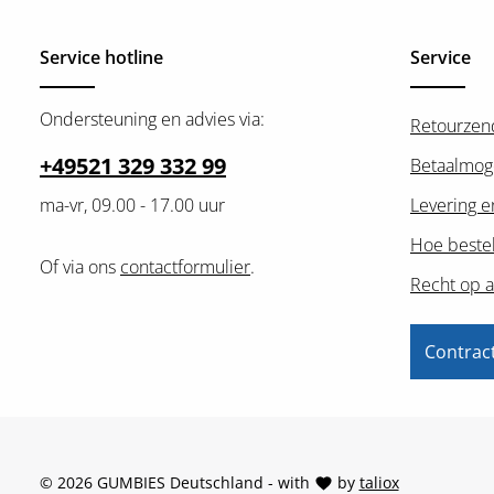
Service hotline
Service
Ondersteuning en advies via:
Retourzen
+49521 329 332 99
Betaalmog
ma-vr, 09.00 - 17.00 uur
Levering e
Hoe bestel
Of via ons
contactformulier
.
Recht op a
Contrac
© 2026 GUMBIES Deutschland - with
by
taliox