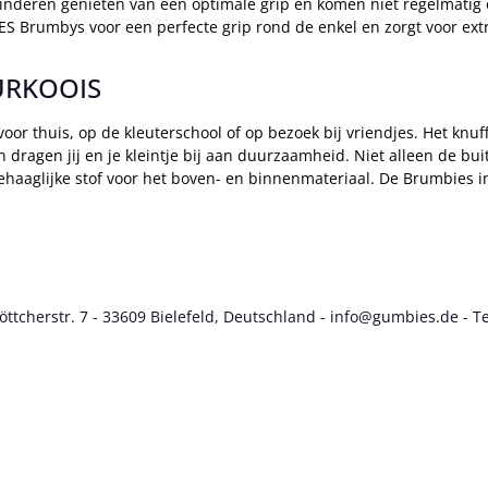
 kinderen genieten van een optimale grip en komen niet regelmatig 
 Brumbys voor een perfecte grip rond de enkel en zorgt voor ext
TURKOOIS
oor thuis, op de kleuterschool of op bezoek bij vriendjes. Het knuf
en dragen jij en je kleintje bij aan duurzaamheid. Niet alleen de bu
aaglijke stof voor het boven- en binnenmateriaal. De Brumbies in
cherstr. 7 - 33609 Bielefeld, Deutschland - info@gumbies.de - Te