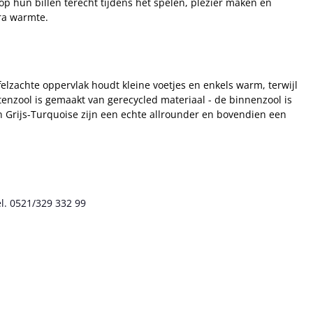
op hun billen terecht tijdens het spelen, plezier maken en
ra warmte.
felzachte oppervlak houdt kleine voetjes en enkels warm, terwijl
itenzool is gemaakt van gerecycled materiaal - de binnenzool is
 Grijs-Turquoise zijn een echte allrounder en bovendien een
l. 0521/329 332 99