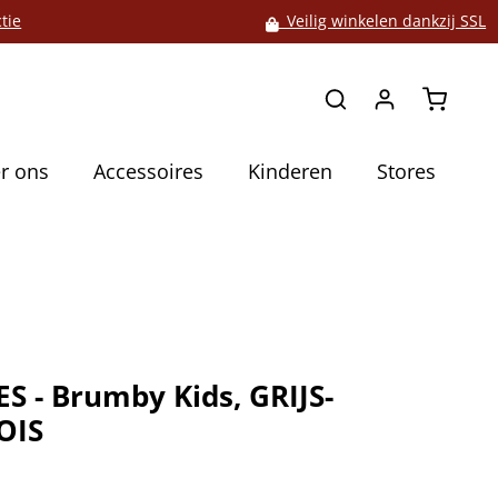
tie
Veilig winkelen dankzij SSL
Winkelw
r ons
Accessoires
Kinderen
Stores
S - Brumby Kids, GRIJS-
OIS
5