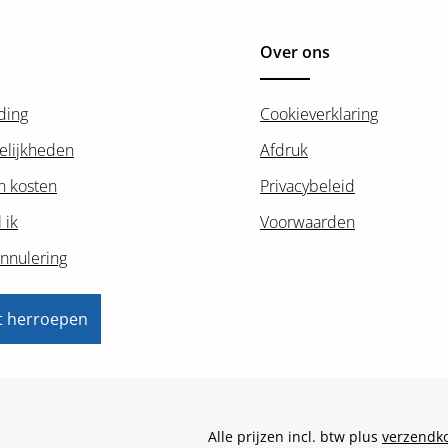
Over ons
ding
Cookieverklaring
elijkheden
Afdruk
n kosten
Privacybeleid
 ik
Voorwaarden
nnulering
t herroepen
Alle prijzen incl. btw plus
verzendk