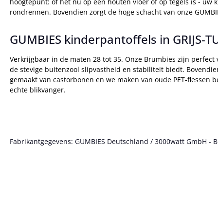
hoogtepunt: of het nu op een houten vloer of op tegels is - uw
rondrennen. Bovendien zorgt de hoge schacht van onze GUMBIES
GUMBIES kinderpantoffels in GRIJS-
Verkrijgbaar in de maten 28 tot 35. Onze Brumbies zijn perfect v
de stevige buitenzool slipvastheid en stabiliteit biedt. Bovendi
gemaakt van castorbonen en we maken van oude PET-flessen beh
echte blikvanger.
Fabrikantgegevens: GUMBIES Deutschland / 3000watt GmbH - Bött