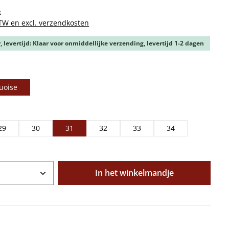
k
BTW en excl. verzendkosten
 levertijd: Klaar voor onmiddellijke verzending, levertijd 1-2 dagen
uoise
29
30
31
32
33
34
oeveelheid: Voer de gewenste hoeveelhe
In het winkelmandje