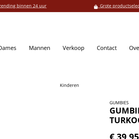
ending binnen 24 uur
Grote productselec
Dames
Mannen
Verkoop
Contact
Ove
Kinderen
GUMBIES
GUMBIE
TURKO
€ 39,9