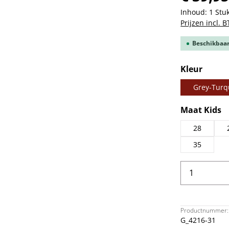
Inhoud:
1 Stu
Prijzen incl. 
Beschikbaar,
Selecteer
Kleur
Grey-Turq
Selecteer
Maat Kids
28
35
Producth
Productnummer:
G_4216-31