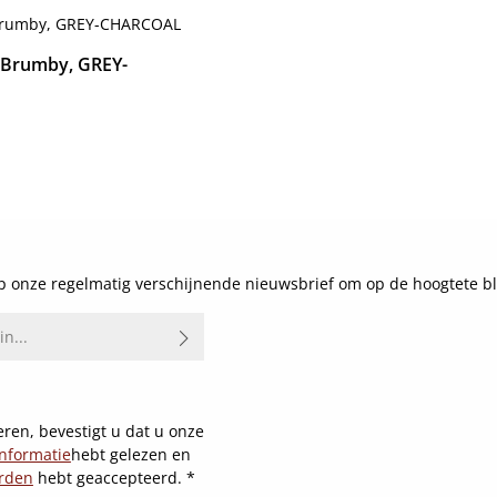
 Brumby, GREY-
js:
Details
 onze regelmatig verschijnende nieuwsbrief om op de hoogtete bl
ren, bevestigt u dat u onze
nformatie
hebt gelezen en
rden
hebt geaccepteerd.
*