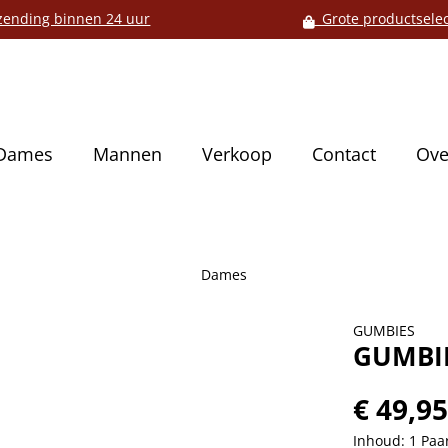
ending binnen 24 uur
Grote productselec
Dames
Mannen
Verkoop
Contact
Ove
Dames
GUMBIES
GUMBIE
€ 49,9
Inhoud:
1 Paa