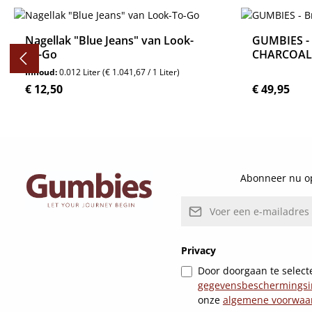
Productgalerij overslaan
Nagellak "Blue Jeans" van Look-
GUMBIES -
To-Go
CHARCOAL
Inhoud:
0.012 Liter
(€ 1.041,67 / 1 Liter)
Normale prijs:
Normale pri
€ 12,50
€ 49,95
Details
Abonneer nu op
E-mailadres*
Privacy
Door doorgaan te selecte
gegevensbeschermingsi
onze
algemene voorwaa