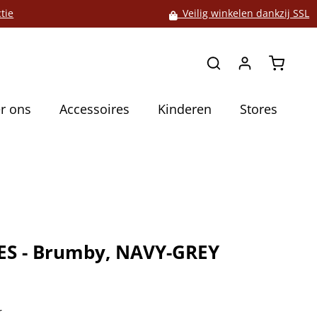
tie
Veilig winkelen dankzij SSL
Winkelw
r ons
Accessoires
Kinderen
Stores
S - Brumby, NAVY-GREY
5
r