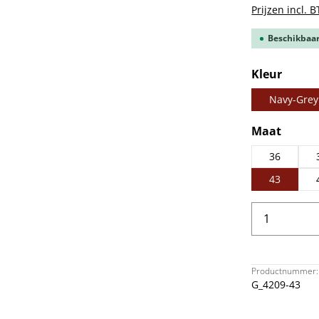
Prijzen incl. 
Beschikbaar,
Selecteer
Kleur
Navy-Grey
Selecteer
Maat
36
43
Producth
Productnummer:
G_4209-43