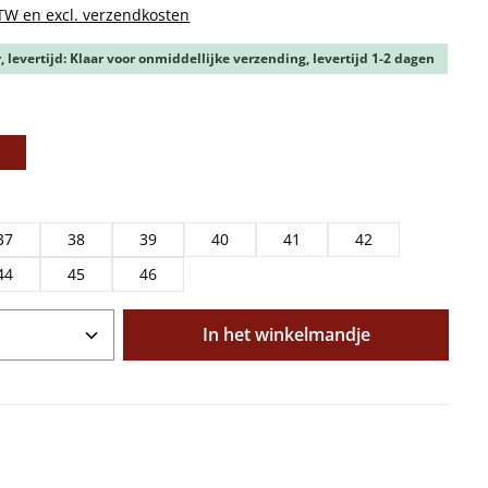
BTW en excl. verzendkosten
 levertijd: Klaar voor onmiddellijke verzending, levertijd 1-2 dagen
37
38
39
40
41
42
44
45
46
oeveelheid: Voer de gewenste hoeveelhe
In het winkelmandje