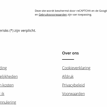
Deze site wordt beschermd door reCAPTCHA en de Goog
en
Gebruiksvoorwaarden
zijn van toepassing.
sks (*) zijn verplicht.
Over ons
ding
Cookieverklaring
elijkheden
Afdruk
n kosten
Privacybeleid
 ik
Voorwaarden
nnulering