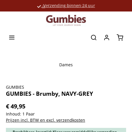
Verzending binnen 24 uur
Grote productselectie
hoofdinhoud
Winke
Dames
Afbeeldingengalerij overslaan
GUMBIES
GUMBIES - Brumby, NAVY-GREY
€ 49,95
Inhoud:
1 Paar
Prijzen incl. BTW en excl. verzendkosten
Beschikbaar, levertijd: Klaar voor onmiddellijke verzending,