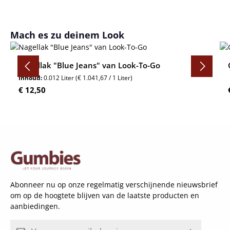
Productgalerij overslaan
Mach es zu deinem Look
Nagellak "Blue Jeans" van Look-To-Go
Inhoud:
0.012 Liter
(€ 1.041,67 / 1 Liter)
Normale prijs:
€ 12,50
Abonneer nu op onze regelmatig verschijnende nieuwsbrief
om op de hoogtete blijven van de laatste producten en
aanbiedingen.
E-mailadres*