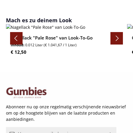
Productgalerij overslaan
Mach es zu deinem Look
Nagellack "Pale Rose" van Look-To-Go
Inhoud:
0.012 Liter
(€ 1.041,67 / 1 Liter)
Normale prijs:
€ 12,50
Abonneer nu op onze regelmatig verschijnende nieuwsbrief
om op de hoogtete blijven van de laatste producten en
aanbiedingen.
E-mailadres*