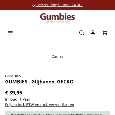
Verzending binnen 24 uur
Grote productselectie
hoofdinhoud
Winke
Dames
Afbeeldingengalerij overslaan
GUMBIES
GUMBIES - Glijbanen, GECKO
€ 39,95
Inhoud:
1 Paar
Prijzen incl. BTW en excl. verzendkosten
Beschikbaar, levertijd: Klaar voor onmiddellijke verzending,