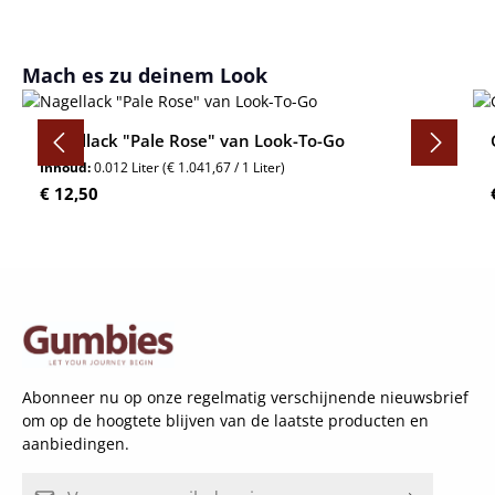
Productgalerij overslaan
Mach es zu deinem Look
Nagellack "Pale Rose" van Look-To-Go
Inhoud:
0.012 Liter
(€ 1.041,67 / 1 Liter)
Normale prijs:
€ 12,50
Abonneer nu op onze regelmatig verschijnende nieuwsbrief
om op de hoogtete blijven van de laatste producten en
aanbiedingen.
E-mailadres*