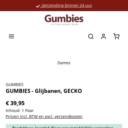
Verzending binnen 24 uur
Grote productselectie
hoofdinhoud
Winke
Dames
Afbeeldingengalerij overslaan
GUMBIES
GUMBIES - Glijbanen, GECKO
€ 39,95
Inhoud:
1 Paar
Prijzen incl. BTW en excl. verzendkosten
Beschikbaar, levertijd: Klaar voor onmiddellijke verzending,