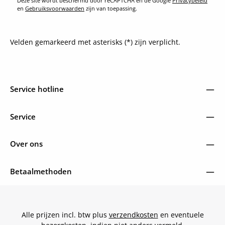
Deze site wordt beschermd door reCAPTCHA en de Google
Privacybeleid
en
Gebruiksvoorwaarden
zijn van toepassing.
Velden gemarkeerd met asterisks (*) zijn verplicht.
Service hotline
Service
Over ons
Betaalmethoden
Alle prijzen incl. btw plus
verzendkosten
en eventuele