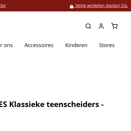
tie
Veilig winkelen dankzij SSL
Winkelw
r ons
Accessoires
Kinderen
Stores
S Klassieke teenscheiders -
5