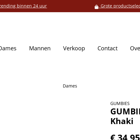
ending binnen 24 uur
Grote productselec
Dames
Mannen
Verkoop
Contact
Ove
Dames
GUMBIES
GUMBIE
Khaki
€ 34,9