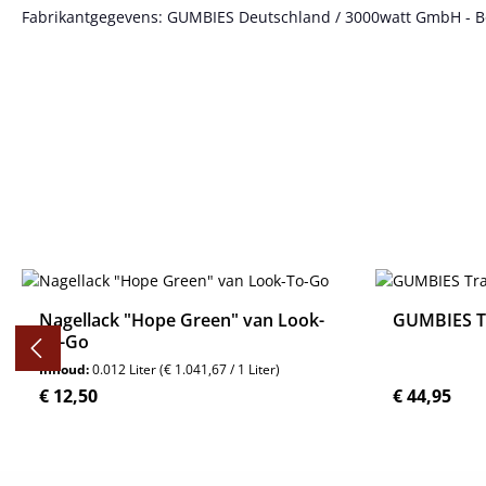
Fabrikantgegevens: GUMBIES Deutschland / 3000watt GmbH - Bött
Productgalerij overslaan
Nagellack "Hope Green" van Look-
GUMBIES Tr
To-Go
Inhoud:
0.012 Liter
(€ 1.041,67 / 1 Liter)
Normale prijs:
Normale pri
€ 12,50
€ 44,95
Details