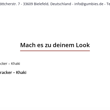
cherstr. 7 - 33609 Bielefeld, Deutschland - info@gumbies.de - Te
Mach es zu deinem Look
acker – Khaki
js:
Details