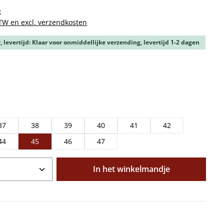
k
BTW en excl. verzendkosten
 levertijd: Klaar voor onmiddellijke verzending, levertijd 1-2 dagen
37
38
39
40
41
42
44
45
46
47
oeveelheid: Voer de gewenste hoeveelhe
In het winkelmandje