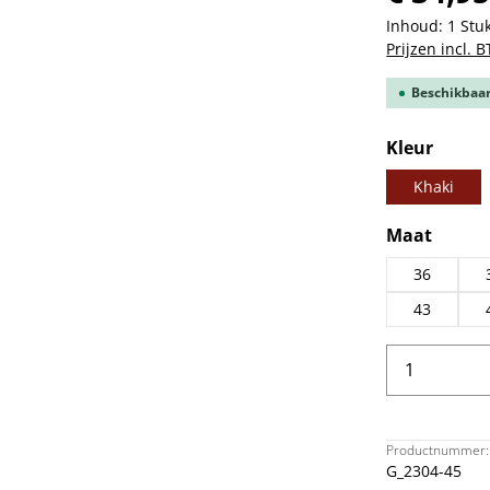
Inhoud:
1 Stu
Prijzen incl. 
Beschikbaar,
Selecteer
Kleur
Khaki
Selecteer
Maat
36
43
Producth
Productnummer:
G_2304-45