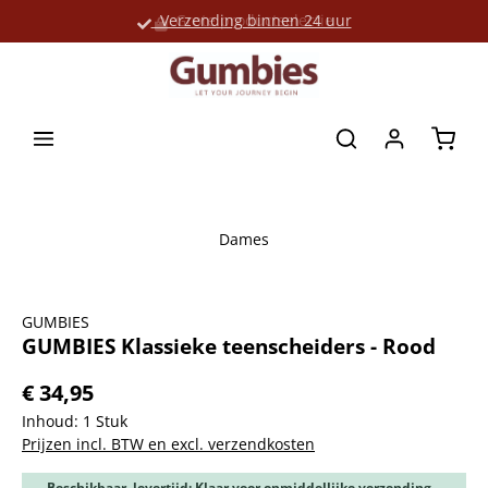
Verzending binnen 24 uur
Grote productselectie
hoofdinhoud
Winke
Dames
Afbeeldingengalerij overslaan
GUMBIES
GUMBIES Klassieke teenscheiders - Rood
€ 34,95
Inhoud:
1 Stuk
Prijzen incl. BTW en excl. verzendkosten
Beschikbaar, levertijd: Klaar voor onmiddellijke verzending,