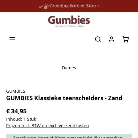
Verzending binnen 24 uur
Grote productselectie
hoofdinhoud
Winke
Dames
Afbeeldingengalerij overslaan
GUMBIES
GUMBIES Klassieke teenscheiders - Zand
€ 34,95
Inhoud:
1 Stuk
Prijzen incl. BTW en excl. verzendkosten
Beschikbaar, levertijd: Klaar voor onmiddellijke verzending,