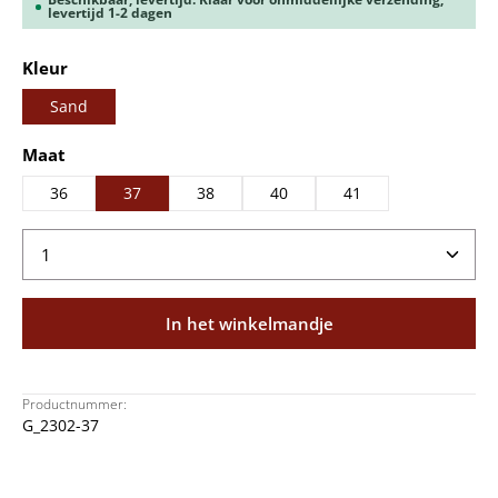
levertijd 1-2 dagen
Selecteer
Kleur
Sand
Selecteer
Maat
36
37
38
40
41
Producthoeveelheid: Voer de gewenste hoeveelheid
In het winkelmandje
Productnummer:
G_2302-37