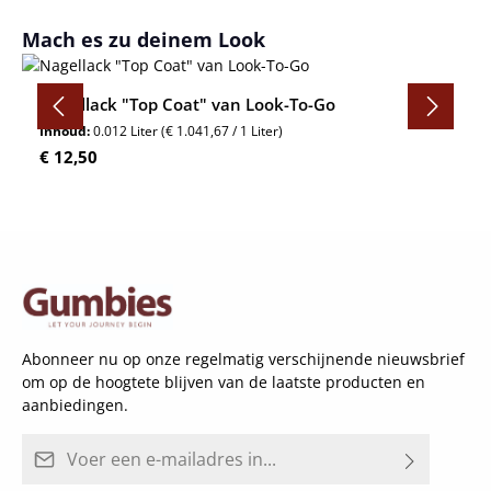
Productgalerij overslaan
Mach es zu deinem Look
Nagellack "Top Coat" van Look-To-Go
Inhoud:
0.012 Liter
(€ 1.041,67 / 1 Liter)
Normale prijs:
€ 12,50
Abonneer nu op onze regelmatig verschijnende nieuwsbrief
om op de hoogtete blijven van de laatste producten en
aanbiedingen.
E-mailadres*