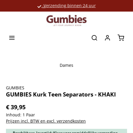
Verzending binnen 24 uur
Grote productselectie
hoofdinhoud
Winke
Dames
Afbeeldingengalerij overslaan
GUMBIES
GUMBIES Kurk Teen Separators - KHAKI
€ 39,95
Inhoud:
1 Paar
Prijzen incl. BTW en excl. verzendkosten
Beschikbaar, levertijd: Klaar voor onmiddellijke verzending,