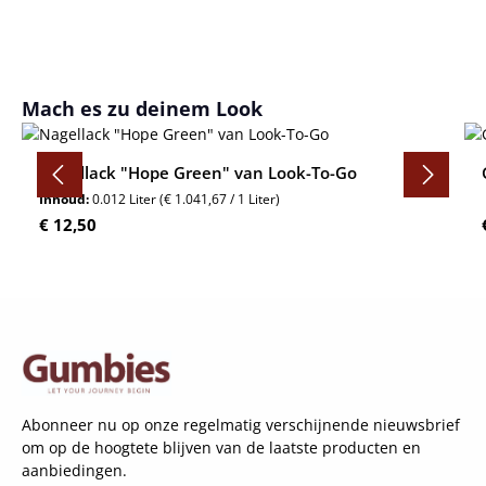
Productgalerij overslaan
Mach es zu deinem Look
Nagellack "Hope Green" van Look-To-Go
Inhoud:
0.012 Liter
(€ 1.041,67 / 1 Liter)
Normale prijs:
€ 12,50
Abonneer nu op onze regelmatig verschijnende nieuwsbrief
om op de hoogtete blijven van de laatste producten en
aanbiedingen.