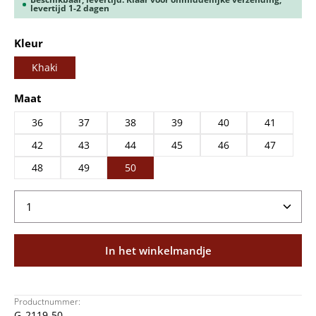
levertijd 1-2 dagen
Selecteer
Kleur
Khaki
Selecteer
Maat
36
37
38
39
40
41
42
43
44
45
46
47
48
49
50
Producthoeveelheid: Voer de gewenste hoeveelheid
In het winkelmandje
Productnummer:
G_2119-50