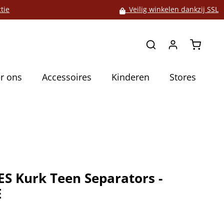
tie
Veilig winkelen dankzij SSL
Winkelw
r ons
Accessoires
Kinderen
Stores
S Kurk Teen Separators -
E
5