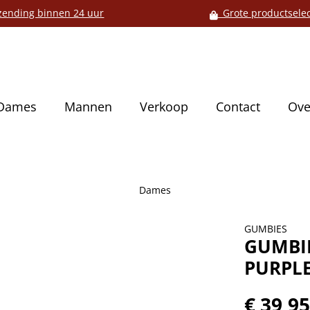
ending binnen 24 uur
Grote productselec
Dames
Mannen
Verkoop
Contact
Ove
Dames
GUMBIES
GUMBIE
PURPL
€ 39,9