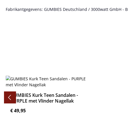
Fabrikantgegevens: GUMBIES Deutschland / 3000watt GmbH - Bött
Productgalerij overslaan
GUMBIES Kurk Teen Sandalen -
PURPLE met Vlinder Nagellak
Normale prijs:
€ 49,95