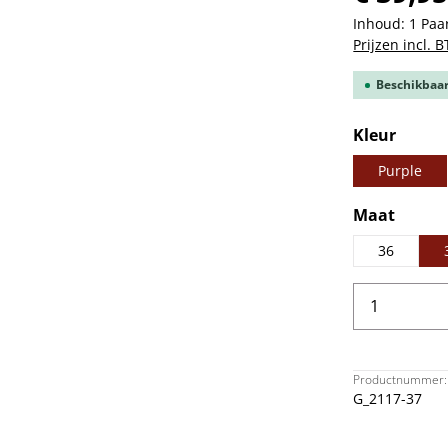
Inhoud:
1 Paa
Prijzen incl. 
Beschikbaar,
Selecteer
Kleur
Purple
Selecteer
Maat
36
Producth
Productnummer:
G_2117-37