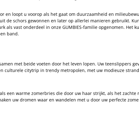
r en loopt u voorop als het gaat om duurzaamheid en milieubewus
t de schors gewonnen en later op allerlei manieren gebruikt. Kurk
k als vast onderdeel in onze GUMBIES-familie opgenomen. Het kurk
nen band.
amen met beide voeten door het leven lopen. Uw teenslippers geve
 culturele citytrip in trendy metropolen, met uw modieuze strands
als een warme zomerbries die door uw haar strijkt, als het zachte 
maken uw dromen waar en wandelen met u door uw perfecte zomer -