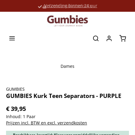
Verzending binnen 24 uur
Grote productselectie
hoofdinhoud
Winke
Dames
Afbeeldingengalerij overslaan
GUMBIES
GUMBIES Kurk Teen Separators - PURPLE
€ 39,95
Inhoud:
1 Paar
Prijzen incl. BTW en excl. verzendkosten
Beschikbaar, levertijd: Klaar voor onmiddellijke verzending,