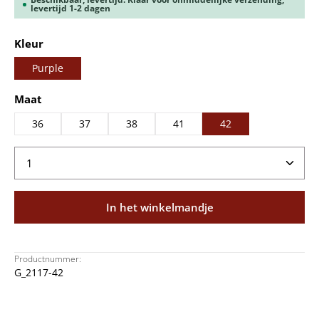
levertijd 1-2 dagen
Selecteer
Kleur
Purple
Selecteer
Maat
36
37
38
41
42
Producthoeveelheid: Voer de gewenste hoeveelheid
In het winkelmandje
Productnummer:
G_2117-42