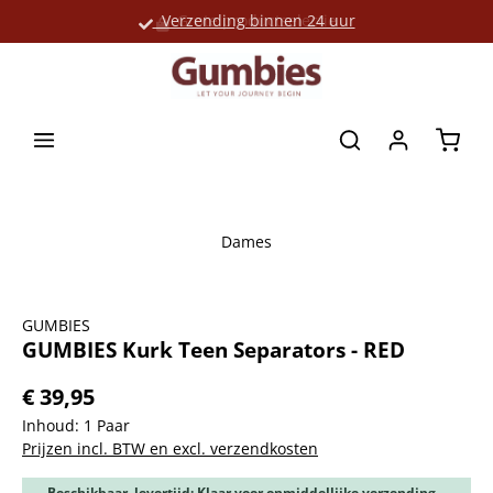
Verzending binnen 24 uur
Grote productselectie
hoofdinhoud
Winke
Dames
Afbeeldingengalerij overslaan
GUMBIES
GUMBIES Kurk Teen Separators - RED
€ 39,95
Inhoud:
1 Paar
Prijzen incl. BTW en excl. verzendkosten
Beschikbaar, levertijd: Klaar voor onmiddellijke verzending,