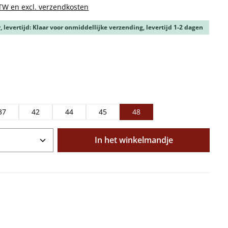
BTW en excl. verzendkosten
 levertijd: Klaar voor onmiddellijke verzending, levertijd 1-2 dagen
37
42
44
45
48
oeveelheid: Voer de gewenste hoeveelhe
In het winkelmandje