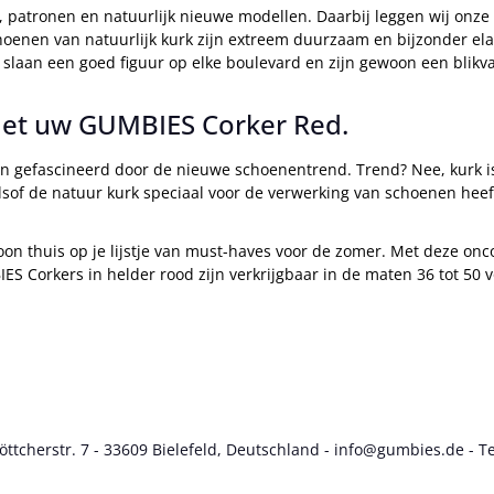
patronen en natuurlijk nieuwe modellen. Daarbij leggen wij onze p
nen van natuurlijk kurk zijn extreem duurzaam en bijzonder elas
 slaan een goed figuur op elke boulevard en zijn gewoon een blikv
- met uw GUMBIES Corker Red.
jn gefascineerd door de nieuwe schoenentrend. Trend? Nee, kurk is
sof de natuur kurk speciaal voor de verwerking van schoenen heef
 thuis op je lijstje van must-haves voor de zomer. Met deze onco
ES Corkers in helder rood zijn verkrijgbaar in de maten 36 tot 50 
cherstr. 7 - 33609 Bielefeld, Deutschland - info@gumbies.de - Te