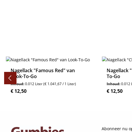
Productgalerij overslaan
Nagellack "Famous Red" van
Nagellack "
Look-To-Go
To-Go
Inhoud:
0.012 Liter
(€ 1.041,67 / 1 Liter)
Inhoud:
0.012 
Normale prijs:
Normale pri
€ 12,50
€ 12,50
Details
Abonneer nu op