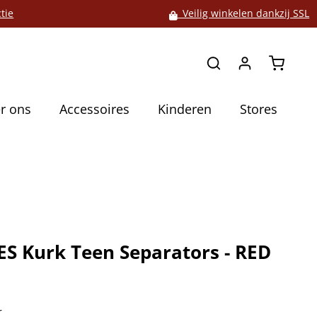
tie
Veilig winkelen dankzij SSL
Winkelw
r ons
Accessoires
Kinderen
Stores
S Kurk Teen Separators - RED
5
r