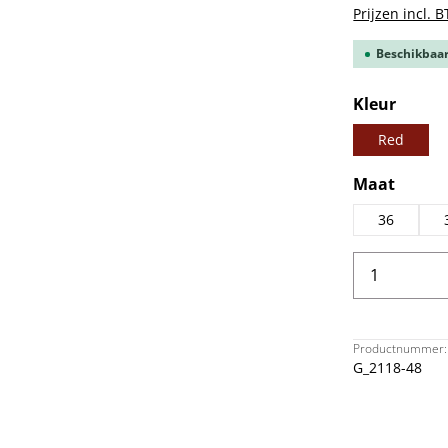
Prijzen incl. 
Beschikbaar,
Selecteer
Kleur
Red
Selecteer
Maat
36
Producth
Productnummer:
G_2118-48