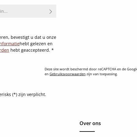
ren, bevestigt u dat u onze
nformatie
hebt gelezen en
rden
hebt geaccepteerd.
*
Deze site wordt beschermd door reCAPTCHA en de Goog
en
Gebruiksvoorwaarden
zijn van toepassing.
sks (*) zijn verplicht.
Over ons