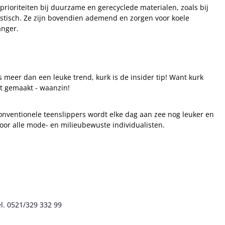
rioriteiten bij duurzame en gerecyclede materialen, zoals bij
tisch. Ze zijn bovendien ademend en zorgen voor koele
anger.
 meer dan een leuke trend, kurk is de insider tip! Want kurk
t gemaakt - waanzin!
nventionele teenslippers wordt elke dag aan zee nog leuker en
voor alle mode- en milieubewuste individualisten.
l. 0521/329 332 99