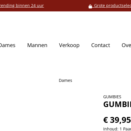
ending binnen 24 uur
Grote productselec
Dames
Mannen
Verkoop
Contact
Ove
Dames
GUMBIES
GUMBIE
€ 39,9
Inhoud:
1 Paa