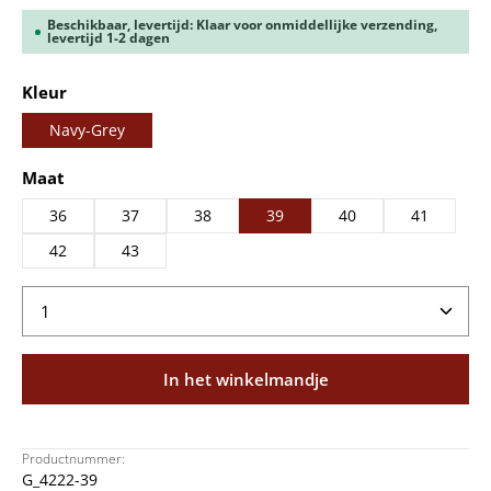
Beschikbaar, levertijd: Klaar voor onmiddellijke verzending,
levertijd 1-2 dagen
Selecteer
Kleur
Navy-Grey
Selecteer
Maat
36
37
38
39
40
41
42
43
Producthoeveelheid: Voer de gewenste hoeveelheid
In het winkelmandje
Productnummer:
G_4222-39