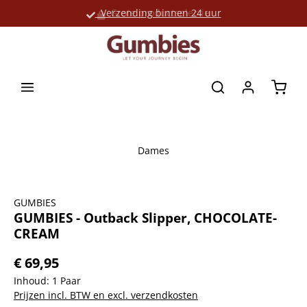
Verzending binnen 24 uur
Grote productselectie
hoofdinhoud
Winke
Dames
Afbeeldingengalerij overslaan
GUMBIES
GUMBIES - Outback Slipper, CHOCOLATE-
CREAM
€ 69,95
Inhoud:
1 Paar
Prijzen incl. BTW en excl. verzendkosten