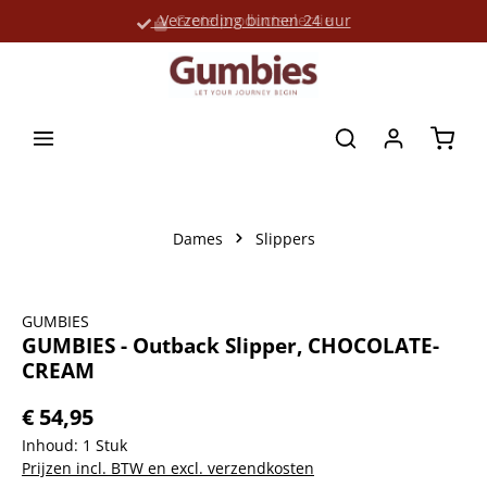
Verzending binnen 24 uur
Grote productselectie
hoofdinhoud
Winke
Dames
Slippers
Afbeeldingengalerij overslaan
GUMBIES
GUMBIES - Outback Slipper, CHOCOLATE-
CREAM
€ 54,95
Inhoud:
1 Stuk
Prijzen incl. BTW en excl. verzendkosten