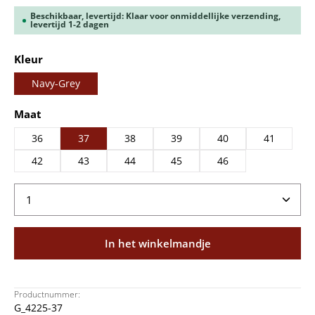
Beschikbaar, levertijd: Klaar voor onmiddellijke verzending,
levertijd 1-2 dagen
Selecteer
Kleur
Navy-Grey
Selecteer
Maat
36
37
38
39
40
41
42
43
44
45
46
Producthoeveelheid: Voer de gewenste hoeveelheid
In het winkelmandje
Productnummer:
G_4225-37