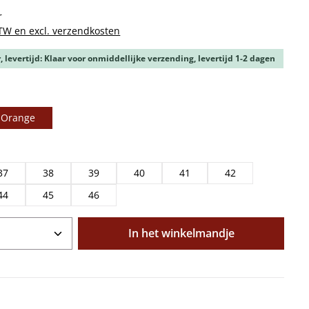
r
BTW en excl. verzendkosten
 levertijd: Klaar voor onmiddellijke verzending, levertijd 1-2 dagen
-Orange
37
38
39
40
41
42
44
45
46
oeveelheid: Voer de gewenste hoeveelhe
In het winkelmandje