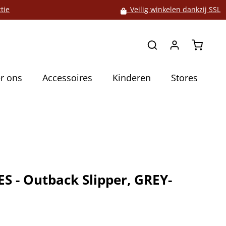
tie
Veilig winkelen dankzij SSL
Winkelw
r ons
Accessoires
Kinderen
Stores
S - Outback Slipper, GREY-
5