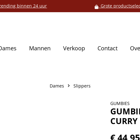
ending binnen 24 uur
Grote productselec
Dames
Mannen
Verkoop
Contact
Ove
Dames
Slippers
GUMBIES
GUMBIE
CURRY
€ 44,9