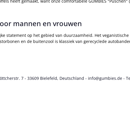
ntoffels heeft gemaakt, want onze comfortabele GUMBIES "Puschen" 
y voor mannen en vrouwen
ijke statement op het gebied van duurzaamheid. Het veganistische 
storbonen en de buitenzool is klassiek van gerecyclede autobande
cherstr. 7 - 33609 Bielefeld, Deutschland - info@gumbies.de - Te