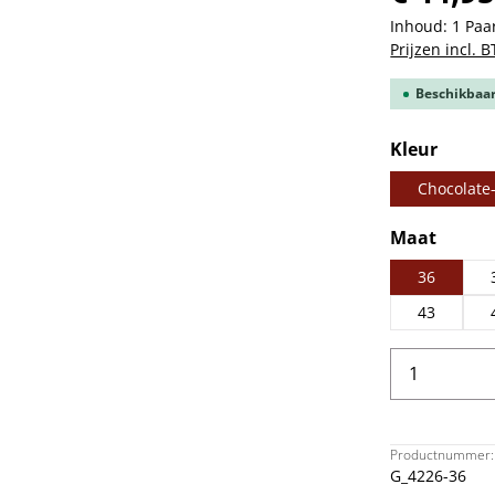
Inhoud:
1 Paa
Prijzen incl. 
Beschikbaar,
Selecteer
Kleur
Chocolate
Selecteer
Maat
36
43
Producth
Productnummer:
G_4226-36