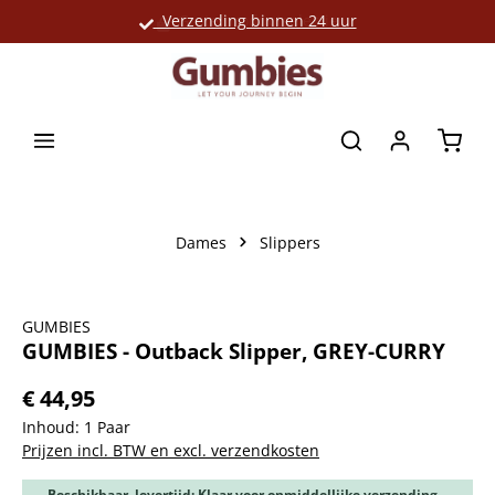
Verzending binnen 24 uur
Grote productselectie
hoofdinhoud
Winke
Dames
Slippers
Afbeeldingengalerij overslaan
GUMBIES
GUMBIES - Outback Slipper, GREY-CURRY
€ 44,95
Inhoud:
1 Paar
Prijzen incl. BTW en excl. verzendkosten
Beschikbaar, levertijd: Klaar voor onmiddellijke verzending,