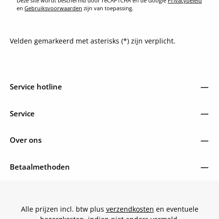
Deze site wordt beschermd door reCAPTCHA en de Google
Privacybeleid
en
Gebruiksvoorwaarden
zijn van toepassing.
Velden gemarkeerd met asterisks (*) zijn verplicht.
Service hotline
Service
Over ons
Betaalmethoden
Alle prijzen incl. btw plus
verzendkosten
en eventuele