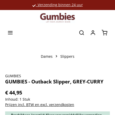
Verzending binnen 24 uur
Grote productselectie
hoofdinhoud
Winke
Dames
Slippers
Afbeeldingengalerij overslaan
GUMBIES
GUMBIES - Outback Slipper, GREY-CURRY
€ 44,95
Inhoud:
1 Stuk
Prijzen incl. BTW en excl. verzendkosten
Beschikbaar, levertijd: Klaar voor onmiddellijke verzending,