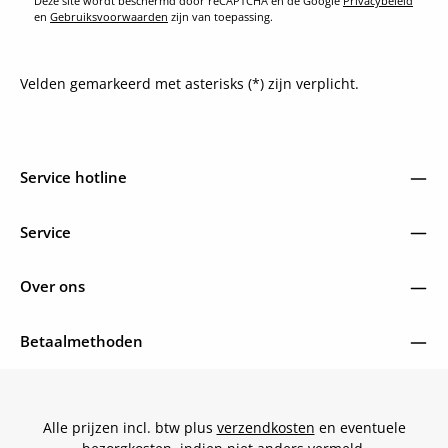
Deze site wordt beschermd door reCAPTCHA en de Google
Privacybeleid
en
Gebruiksvoorwaarden
zijn van toepassing.
Velden gemarkeerd met asterisks (*) zijn verplicht.
Service hotline
Service
Over ons
Betaalmethoden
Alle prijzen incl. btw plus
verzendkosten
en eventuele