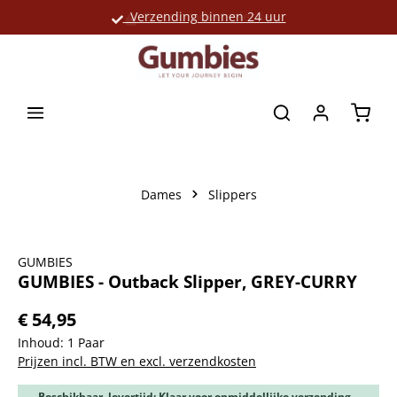
Verzending binnen 24 uur
Grote productselectie
hoofdinhoud
Winke
Dames
Slippers
Afbeeldingengalerij overslaan
GUMBIES
GUMBIES - Outback Slipper, GREY-CURRY
€ 54,95
Inhoud:
1 Paar
Prijzen incl. BTW en excl. verzendkosten
Beschikbaar, levertijd: Klaar voor onmiddellijke verzending,