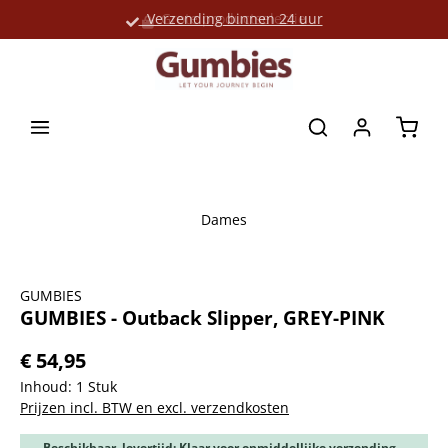
Verzending binnen 24 uur
Grote productselectie
hoofdinhoud
Winke
Dames
Afbeeldingengalerij overslaan
GUMBIES
GUMBIES - Outback Slipper, GREY-PINK
€ 54,95
Inhoud:
1 Stuk
Prijzen incl. BTW en excl. verzendkosten
Beschikbaar, levertijd: Klaar voor onmiddellijke verzending,