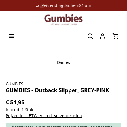
Verzending binnen 24 uur
Grote productselectie
hoofdinhoud
Winke
Dames
Afbeeldingengalerij overslaan
GUMBIES
GUMBIES - Outback Slipper, GREY-PINK
€ 54,95
Inhoud:
1 Stuk
Prijzen incl. BTW en excl. verzendkosten
Beschikbaar, levertijd: Klaar voor onmiddellijke verzending,