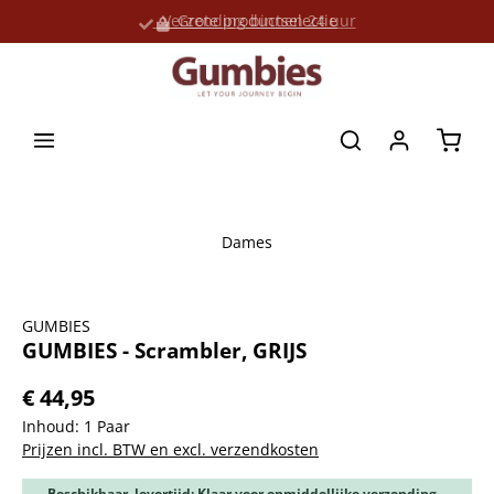
Verzending binnen 24 uur
Grote productselectie
hoofdinhoud
Winke
Dames
Afbeeldingengalerij overslaan
GUMBIES
GUMBIES - Scrambler, GRIJS
€ 44,95
Inhoud:
1 Paar
Prijzen incl. BTW en excl. verzendkosten
Beschikbaar, levertijd: Klaar voor onmiddellijke verzending,