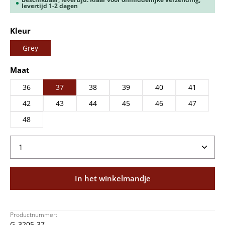
levertijd 1-2 dagen
Selecteer
Kleur
Grey
Selecteer
Maat
36
37
38
39
40
41
42
43
44
45
46
47
48
Producthoeveelheid: Voer de gewenste hoeveelheid
In het winkelmandje
Productnummer:
G_3205-37