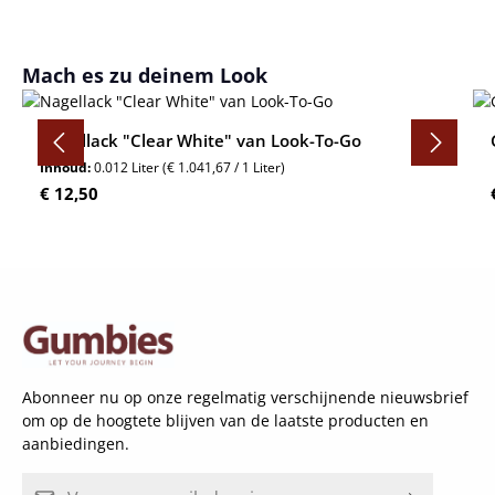
Productgalerij overslaan
Mach es zu deinem Look
Nagellack "Clear White" van Look-To-Go
Inhoud:
0.012 Liter
(€ 1.041,67 / 1 Liter)
Normale prijs:
€ 12,50
Abonneer nu op onze regelmatig verschijnende nieuwsbrief
om op de hoogtete blijven van de laatste producten en
aanbiedingen.
E-mailadres*