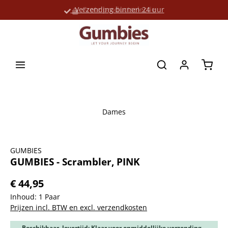
Verzending binnen 24 uur
Grote productselectie
hoofdinhoud
Winke
Dames
Afbeeldingengalerij overslaan
GUMBIES
GUMBIES - Scrambler, PINK
€ 44,95
Inhoud:
1 Paar
Prijzen incl. BTW en excl. verzendkosten
Beschikbaar, levertijd: Klaar voor onmiddellijke verzending,