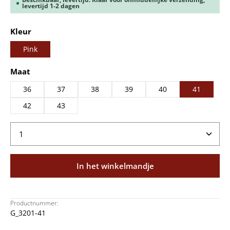
levertijd 1-2 dagen
Selecteer
Kleur
Pink
Selecteer
Maat
36
37
38
39
40
41
42
43
Producthoeveelheid: Voer de gewenste hoeveelheid
In het winkelmandje
Productnummer:
G_3201-41