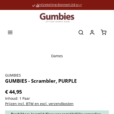
Verzending binnen 24 uur
Grote productselectie
hoofdinhoud
Winke
Dames
Afbeeldingengalerij overslaan
GUMBIES
GUMBIES - Scrambler, PURPLE
€ 44,95
Inhoud:
1 Paar
Prijzen incl. BTW en excl. verzendkosten
Beschikbaar, levertijd: Klaar voor onmiddellijke verzending,