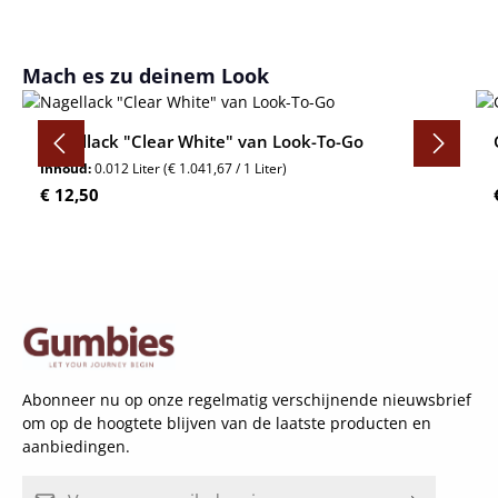
Productgalerij overslaan
Mach es zu deinem Look
Nagellack "Clear White" van Look-To-Go
Inhoud:
0.012 Liter
(€ 1.041,67 / 1 Liter)
Normale prijs:
€ 12,50
Abonneer nu op onze regelmatig verschijnende nieuwsbrief
om op de hoogtete blijven van de laatste producten en
aanbiedingen.
E-mailadres*