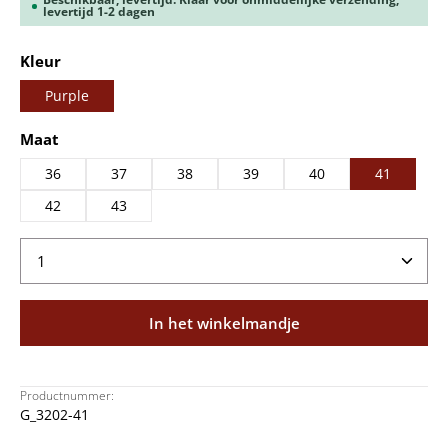
levertijd 1-2 dagen
Selecteer
Kleur
Purple
Selecteer
Maat
36
37
38
39
40
41
42
43
Producthoeveelheid: Voer de gewenste hoeveelheid
In het winkelmandje
Productnummer:
G_3202-41