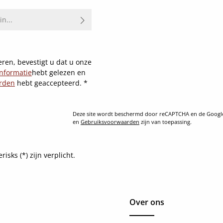
ren, bevestigt u dat u onze
nformatie
hebt gelezen en
rden
hebt geaccepteerd.
*
Deze site wordt beschermd door reCAPTCHA en de Goog
en
Gebruiksvoorwaarden
zijn van toepassing.
sks (*) zijn verplicht.
Over ons