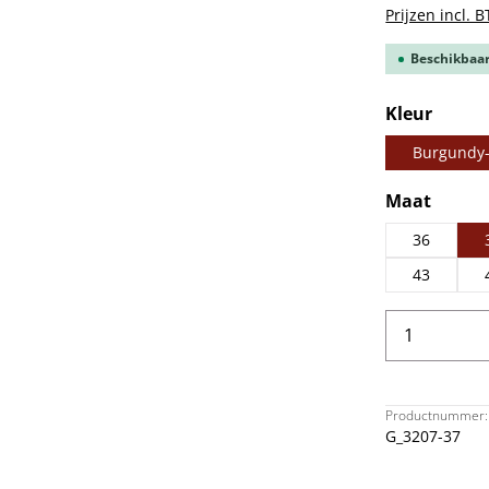
Prijzen incl. 
Beschikbaar,
Selecteer
Kleur
Burgundy
Selecteer
Maat
36
43
Producth
Productnummer:
G_3207-37