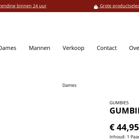
ending binnen 24 uur
Grote productselec
Dames
Mannen
Verkoop
Contact
Ove
Dames
GUMBIES
GUMBIE
€ 44,9
Inhoud:
1 Paa