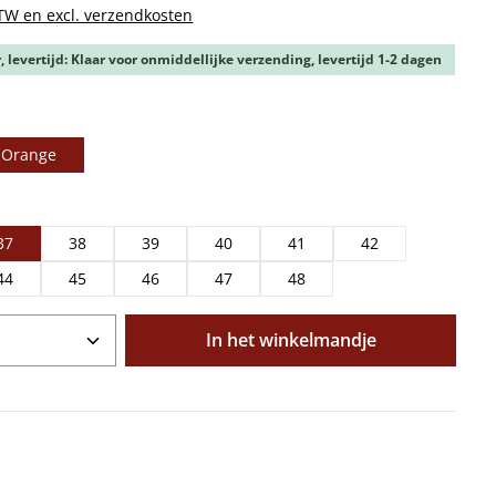
BTW en excl. verzendkosten
 levertijd: Klaar voor onmiddellijke verzending, levertijd 1-2 dagen
-Orange
37
38
39
40
41
42
44
45
46
47
48
oeveelheid: Voer de gewenste hoeveelhe
In het winkelmandje