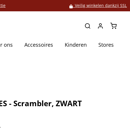
tie
Veilig winkelen dankzij SSL
Winkelw
r ons
Accessoires
Kinderen
Stores
S - Scrambler, ZWART
5
r