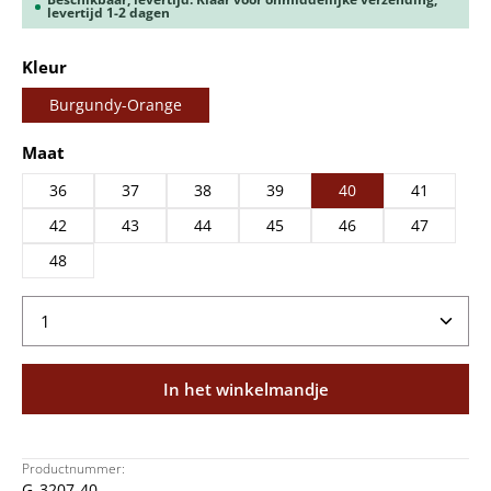
levertijd 1-2 dagen
Selecteer
Kleur
Burgundy-Orange
Selecteer
Maat
36
37
38
39
40
41
42
43
44
45
46
47
48
Producthoeveelheid: Voer de gewenste hoeveelheid
In het winkelmandje
Productnummer:
G_3207-40