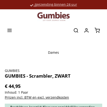
Verzending binnen 24 uur
Grote productselectie
hoofdinhoud
Winke
Dames
Afbeeldingengalerij overslaan
GUMBIES
GUMBIES - Scrambler, ZWART
€ 44,95
Inhoud:
1 Paar
Prijzen incl. BTW en excl. verzendkosten
Beschikbaar, levertijd: Klaar voor onmiddellijke verzending,