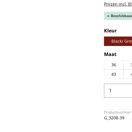
Prijzen incl. 
Beschikbaar,
Selecteer
Kleur
Black/ Gre
Selecteer
Maat
36
43
Producth
Productnummer:
G_3208-39