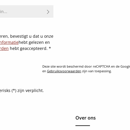
ren, bevestigt u dat u onze
nformatie
hebt gelezen en
rden
hebt geaccepteerd.
*
Deze site wordt beschermd door reCAPTCHA en de Goog
en
Gebruiksvoorwaarden
zijn van toepassing.
sks (*) zijn verplicht.
Over ons