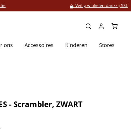
tie
Veilig winkelen dankzij SSL
Winkelw
r ons
Accessoires
Kinderen
Stores
S - Scrambler, ZWART
5
r