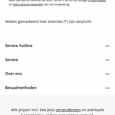
Deze site wordt beschermd door reCAPTCHA en de Google
Privacybeleid
en
Gebruiksvoorwaarden
zijn van toepassing.
Velden gemarkeerd met asterisks (*) zijn verplicht.
Service hotline
Service
Over ons
Betaalmethoden
Alle prijzen incl. btw plus
verzendkosten
en eventuele