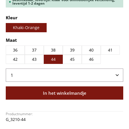
levertijd 1-2 dagen
Selecteer
Kleur
Khaki-Orange
Selecteer
Maat
36
37
38
39
40
41
42
43
44
45
46
Producthoeveelheid: Voer de gewenste hoeveelheid
In het winkelmandje
Productnummer:
G_3210-44