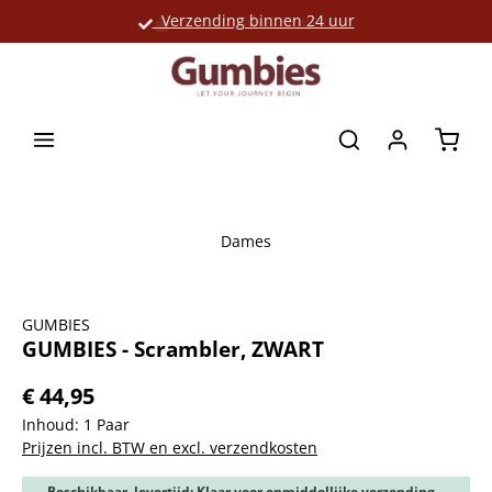
Verzending binnen 24 uur
Grote productselectie
hoofdinhoud
Winke
Dames
Afbeeldingengalerij overslaan
GUMBIES
GUMBIES - Scrambler, ZWART
€ 44,95
Inhoud:
1 Paar
Prijzen incl. BTW en excl. verzendkosten
Beschikbaar, levertijd: Klaar voor onmiddellijke verzending,