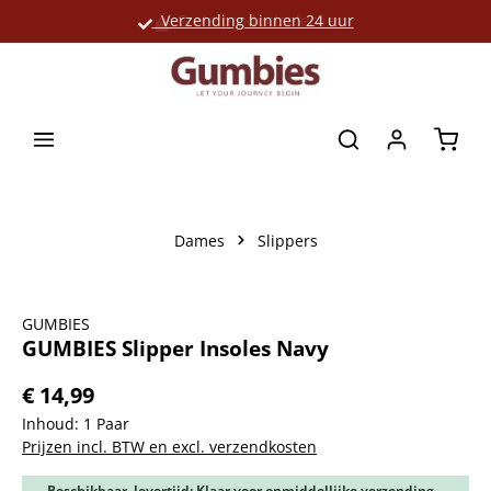
Verzending binnen 24 uur
Grote productselectie
hoofdinhoud
Winke
Dames
Slippers
Afbeeldingengalerij overslaan
GUMBIES
GUMBIES Slipper Insoles Navy
€ 14,99
Inhoud:
1 Paar
Prijzen incl. BTW en excl. verzendkosten
Beschikbaar, levertijd: Klaar voor onmiddellijke verzending,