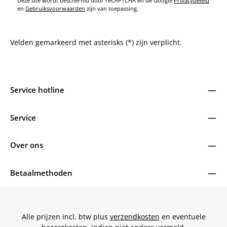
Deze site wordt beschermd door reCAPTCHA en de Google
Privacybeleid
en
Gebruiksvoorwaarden
zijn van toepassing.
Velden gemarkeerd met asterisks (*) zijn verplicht.
Service hotline
Service
Over ons
Betaalmethoden
Alle prijzen incl. btw plus
verzendkosten
en eventuele