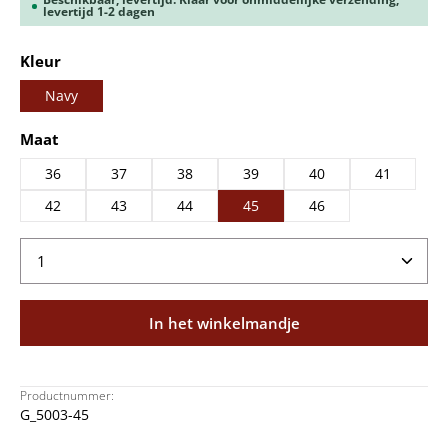
levertijd 1-2 dagen
Selecteer
Kleur
Navy
Selecteer
Maat
36
37
38
39
40
41
42
43
44
45
46
Producthoeveelheid: Voer de gewenste hoeveelheid
In het winkelmandje
Productnummer:
G_5003-45