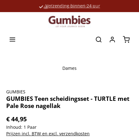
Verzending binnen 24 uur
Grote productselectie
hoofdinhoud
Winke
Dames
Afbeeldingengalerij overslaan
GUMBIES
GUMBIES Teen scheidingsset - TURTLE met
Pale Rose nagellak
€ 44,95
Inhoud:
1 Paar
Prijzen incl. BTW en excl. verzendkosten