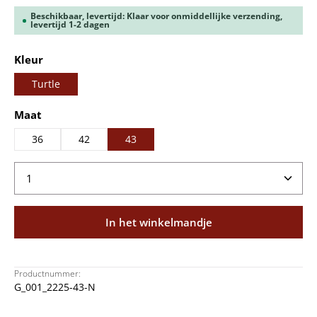
Beschikbaar, levertijd: Klaar voor onmiddellijke verzending,
levertijd 1-2 dagen
Selecteer
Kleur
Turtle
Selecteer
Maat
36
42
43
Producthoeveelheid: Voer de gewenste hoeveelheid
In het winkelmandje
Productnummer:
G_001_2225-43-N