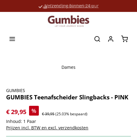
Verzending binnen 24 uur
Grote productselectie
hoofdinhoud
Winke
Dames
Afbeeldingengalerij overslaan
GUMBIES
GUMBIES Teenafscheider Slingbacks - PINK
%
€ 29,95
€ 39,95
(25.03% bespaard)
Inhoud:
1 Paar
Prijzen incl. BTW en excl. verzendkosten