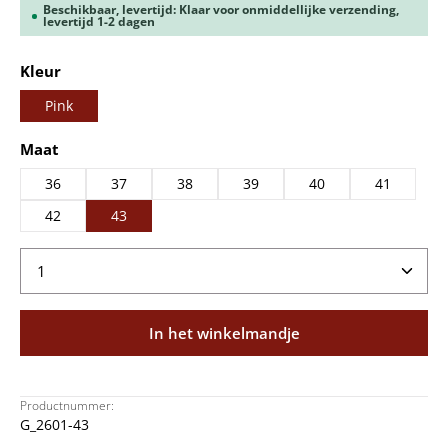
Beschikbaar, levertijd: Klaar voor onmiddellijke verzending,
levertijd 1-2 dagen
Selecteer
Kleur
Pink
Selecteer
Maat
36
37
38
39
40
41
42
43
Producthoeveelheid: Voer de gewenste hoeveelheid
In het winkelmandje
Productnummer:
G_2601-43