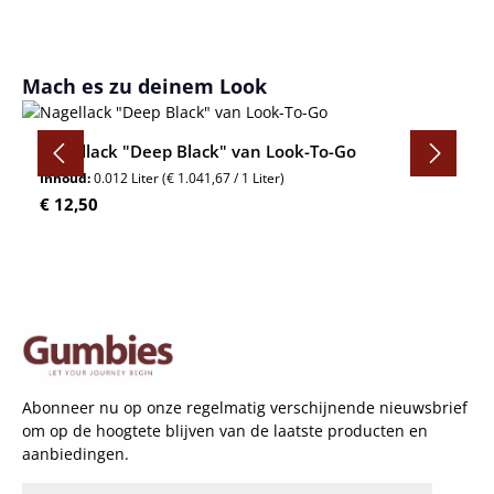
Productgalerij overslaan
Mach es zu deinem Look
Nagellack "Deep Black" van Look-To-Go
Inhoud:
0.012 Liter
(€ 1.041,67 / 1 Liter)
Normale prijs:
€ 12,50
Abonneer nu op onze regelmatig verschijnende nieuwsbrief
om op de hoogtete blijven van de laatste producten en
aanbiedingen.
E-mailadres*