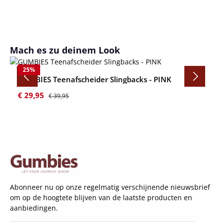
Productgalerij overslaan
Mach es zu deinem Look
25
%
GUMBIES Teenafscheider Slingbacks - PINK
Verkoopprijs:
Normale prijs:
€ 29,95
€ 39,95
Abonneer nu op onze regelmatig verschijnende nieuwsbrief
om op de hoogtete blijven van de laatste producten en
aanbiedingen.