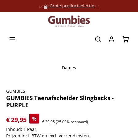
Verzending binnen 24 uur
Grote productselectie
hoofdinhoud
Winke
Dames
Afbeeldingengalerij overslaan
GUMBIES
GUMBIES Teenafscheider Slingbacks -
PURPLE
%
€ 29,95
€ 39,95
(25.03% bespaard)
Inhoud:
1 Paar
Prijzen incl. BTW en excl. verzendkosten