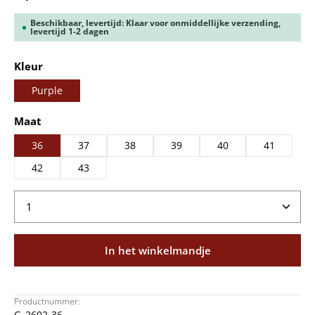
Beschikbaar, levertijd: Klaar voor onmiddellijke verzending,
levertijd 1-2 dagen
Selecteer
Kleur
Purple
Selecteer
Maat
36
37
38
39
40
41
42
43
Producthoeveelheid: Voer de gewenste hoeveelheid
In het winkelmandje
Productnummer:
G_2602-36