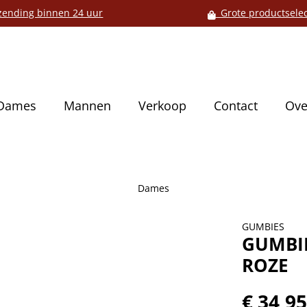
ending binnen 24 uur
Grote productselec
Dames
Mannen
Verkoop
Contact
Ove
Dames
GUMBIES
GUMBIE
ROZE
€ 34,9