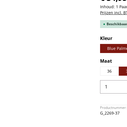
Inhoud:
1 Paa
Prijzen incl. 
Beschikbaar,
Selecteer
Kleur
Blue Palm
Selecteer
Maat
36
Producth
Productnummer:
G_2269-37