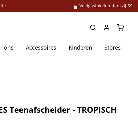
tie
Veilig winkelen dankzij SSL
Winkelw
r ons
Accessoires
Kinderen
Stores
S Teenafscheider - TROPISCH
5