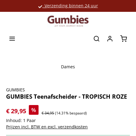
Verzending binnen 24 uur
Grote productselectie
hoofdinhoud
Winke
Dames
Afbeeldingengalerij overslaan
GUMBIES
GUMBIES Teenafscheider - TROPISCH ROZE
%
€ 29,95
€ 34,95
(14.31% bespaard)
Inhoud:
1 Paar
Prijzen incl. BTW en excl. verzendkosten