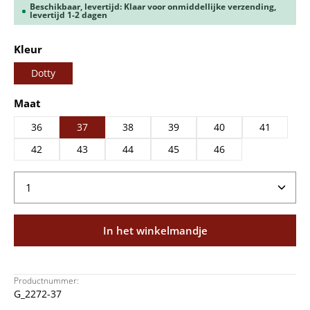
Beschikbaar, levertijd: Klaar voor onmiddellijke verzending,
levertijd 1-2 dagen
Selecteer
Kleur
Dotty
Selecteer
Maat
36
37
38
39
40
41
42
43
44
45
46
Producthoeveelheid: Voer de gewenste hoeveelheid
In het winkelmandje
Productnummer:
G_2272-37