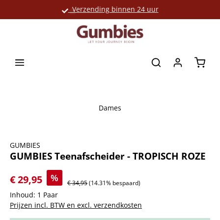
Verzending binnen 24 uur
Grote productselectie
hoofdinhoud
Winke
Dames
Afbeeldingengalerij overslaan
GUMBIES
GUMBIES Teenafscheider - TROPISCH ROZE
%
€ 29,95
€ 34,95
(14.31% bespaard)
Inhoud:
1 Paar
Prijzen incl. BTW en excl. verzendkosten