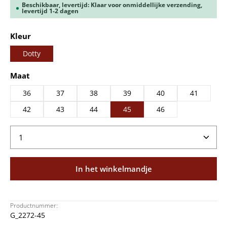
Beschikbaar, levertijd: Klaar voor onmiddellijke verzending,
levertijd 1-2 dagen
Selecteer
Kleur
Dotty
Selecteer
Maat
36
37
38
39
40
41
42
43
44
45
46
Producthoeveelheid: Voer de gewenste hoeveelheid
In het winkelmandje
Productnummer:
G_2272-45