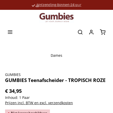
Verzending binnen 24 uur
Grote productselectie
hoofdinhoud
Winke
Dames
Afbeeldingengalerij overslaan
GUMBIES
GUMBIES Teenafscheider - TROPISCH ROZE
€ 34,95
Inhoud:
1 Paar
Prijzen incl. BTW en excl. verzendkosten
Niet langer beschikbaar