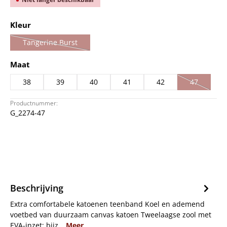
Selecteer
Kleur
Tangerine Burst
(Deze optie is momenteel niet beschikbaar.)
Selecteer
Maat
38
39
40
41
42
47
(Deze optie
Productnummer:
G_2274-47
Beschrijving
Extra comfortabele katoenen teenband Koel en ademend
voetbed van duurzaam canvas katoen Tweelaagse zool met
EVA-inzet; bijz…
Meer