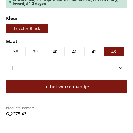
levertijd 1-2 dagen
Selecteer
Kleur
Tricolor Black
Selecteer
Maat
38
39
40
41
42
43
Producthoeveelheid: Voer de gewenste hoeveelheid
In het winkelmandje
Productnummer:
G_2275-43