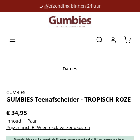
Verzending binnen 24 uur
Grote productselectie
hoofdinhoud
Winke
Dames
Afbeeldingengalerij overslaan
GUMBIES
GUMBIES Teenafscheider - TROPISCH ROZE
€ 34,95
Inhoud:
1 Paar
Prijzen incl. BTW en excl. verzendkosten
Beschikbaar, levertijd: Klaar voor onmiddellijke verzending,