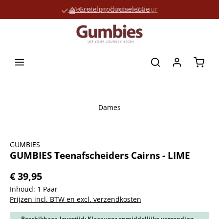
Verzending binnen 24 uur
Grote productselectie
hoofdinhoud
Winke
Dames
Afbeeldingengalerij overslaan
GUMBIES
GUMBIES Teenafscheiders Cairns - LIME
€ 39,95
Inhoud:
1 Paar
Prijzen incl. BTW en excl. verzendkosten
Beschikbaar, levertijd: Klaar voor onmiddellijke verzending,