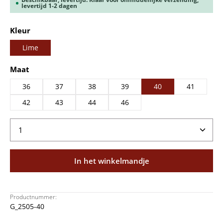
levertijd 1-2 dagen
Selecteer
Kleur
Lime
Selecteer
Maat
36
37
38
39
40
41
42
43
44
46
Producthoeveelheid: Voer de gewenste hoeveelheid
In het winkelmandje
Productnummer:
G_2505-40