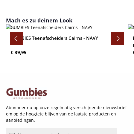
Productgalerij overslaan
Mach es zu deinem Look
GUMBIES Teenafscheiders Cairns - NAVY
Normale prijs:
€ 39,95
Abonneer nu op onze regelmatig verschijnende nieuwsbrief
om op de hoogtete blijven van de laatste producten en
aanbiedingen.
E-mailadres*